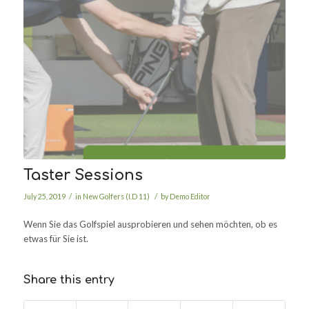
Taster Sessions
/
/
July 25, 2019
in
New Golfers (I.D 11)
by
Demo Editor
Wenn Sie das Golfspiel ausprobieren und sehen möchten, ob es
etwas für Sie ist.
Share this entry